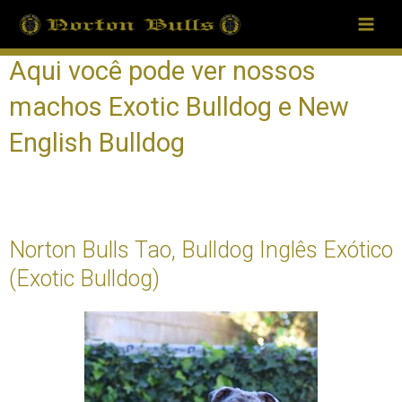
Skip
Main
to
Men
content
Aqui você pode ver nossos
machos Exotic Bulldog e New
English Bulldog
bulldog ingles exotico – new english bulldog
Norton Bulls Tao, Bulldog Inglês Exótico
(Exotic Bulldog)