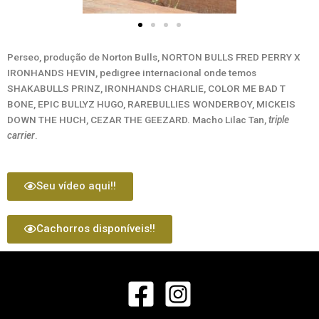
Perseo, produção de Norton Bulls, NORTON BULLS FRED PERRY X
IRONHANDS HEVIN, pedigree internacional onde temos
SHAKABULLS PRINZ, IRONHANDS CHARLIE, COLOR ME BAD T
BONE, EPIC BULLYZ HUGO, RAREBULLIES WONDERBOY, MICKEIS
DOWN THE HUCH, CEZAR THE GEEZARD. Macho Lilac Tan,
triple
carrier
.
Seu vídeo aqui!!
Cachorros disponíveis!!