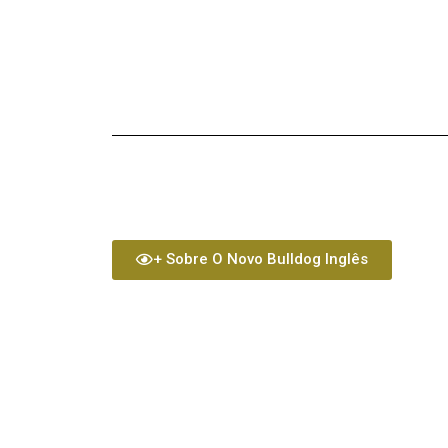
Cachorros New English Bulldog
cachorros new english bulldog
+ Sobre O Novo Bulldog Inglês