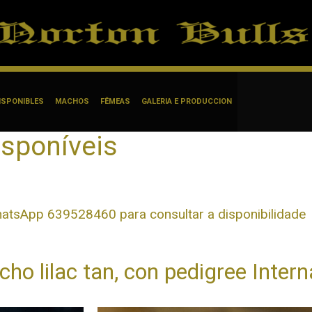
ISPONIBLES
MACHOS
FÊMEAS
GALERIA E PRODUCCION
isponíveis
co
tsApp 639528460 para consultar a disponibilidade
ho lilac tan, con pedigree Intern