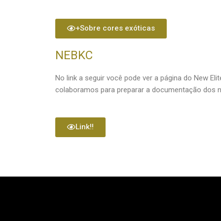
+Sobre cores exóticas
NEBKC
No link a seguir você pode ver a página do New Elite
colaboramos para preparar a documentação dos 
Link!!
cachorros new english bulldog