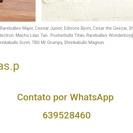
arebullies Major, Ceesar Junior, Edisons Bjorn, Cesar the Geezar, Shri
 Electron. Macho Lilac Tan.. Posherbulls Titan, Rarebullies Wonderboy@
hrinkabulls Scret, TBS Mr Grumpy, Shrinkabulls Magnun.
as.p
Contato por WhatsApp
639528460