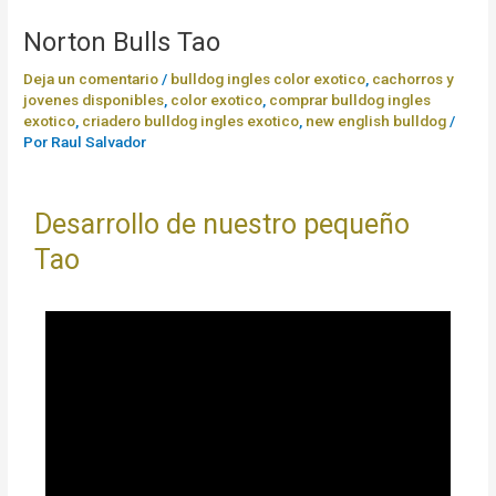
Norton Bulls Tao
Deja un comentario
/
bulldog ingles color exotico
,
cachorros y
jovenes disponibles
,
color exotico
,
comprar bulldog ingles
exotico
,
criadero bulldog ingles exotico
,
new english bulldog
/
Por
Raul Salvador
cachorro ingles bulldog
Desarrollo de nuestro pequeño
Tao