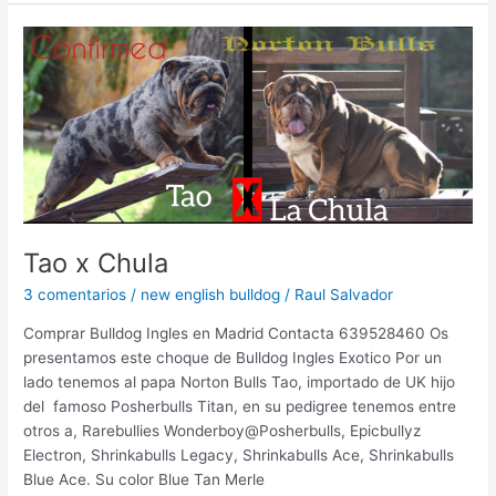
Tao
x
Chula
Tao x Chula
3 comentarios
/
new english bulldog
/
Raul Salvador
Comprar Bulldog Ingles en Madrid Contacta 639528460 Os
presentamos este choque de Bulldog Ingles Exotico Por un
lado tenemos al papa Norton Bulls Tao, importado de UK hijo
del famoso Posherbulls Titan, en su pedigree tenemos entre
otros a, Rarebullies Wonderboy@Posherbulls, Epicbullyz
Electron, Shrinkabulls Legacy, Shrinkabulls Ace, Shrinkabulls
Blue Ace. Su color Blue Tan Merle