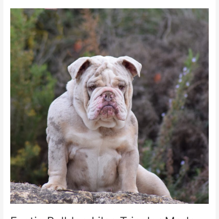
Exotic
Bulldog
Lilac
Tricolor
Merle