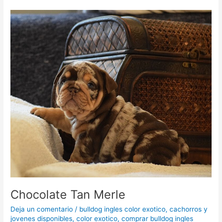
Chocolate
Tan
Merle
Chocolate Tan Merle
Deja un comentario
/
bulldog ingles color exotico
,
cachorros y
jovenes disponibles
,
color exotico
,
comprar bulldog ingles