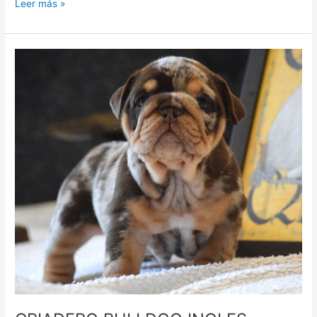
Leer más »
CRIADERO
BULLDOG
INGLES