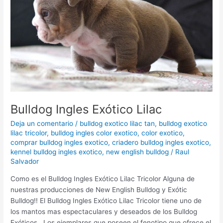
Bulldog Ingles Exótico Lilac
Deja un comentario
/
bulldog exotico lilac tan
,
bulldog exotico
lilac tricolor
,
bulldog ingles color exotico
,
color exotico
,
comprar bulldog ingles exotico
,
criadero bulldog ingles exotico
,
kennel bulldog ingles exotico
,
new english bulldog
/
Raul
Salvador
Como es el Bulldog Ingles Exótico Lilac Tricolor Alguna de
nuestras producciones de New English Bulldog y Exótic
Bulldog!! El Bulldog Ingles Exótico Lilac Tricolor tiene uno de
los mantos mas espectaculares y deseados de los Bulldog
Exóticos. Los ejemplares que poseen el fenotipo que ofrece el