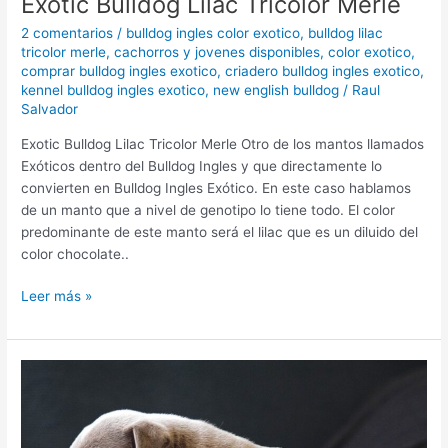
Exotic Bulldog Lilac Tricolor Merle
2 comentarios
/
bulldog ingles color exotico
,
bulldog lilac
tricolor merle
,
cachorros y jovenes disponibles
,
color exotico
,
comprar bulldog ingles exotico
,
criadero bulldog ingles exotico
,
kennel bulldog ingles exotico
,
new english bulldog
/
Raul
Salvador
Exotic Bulldog Lilac Tricolor Merle Otro de los mantos llamados
Exóticos dentro del Bulldog Ingles y que directamente lo
convierten en Bulldog Ingles Exótico. En este caso hablamos
de un manto que a nivel de genotipo lo tiene todo. El color
predominante de este manto será el lilac que es un diluido del
color chocolate..
Leer más »
Bulldog
Ingles
Exótico
Lilac