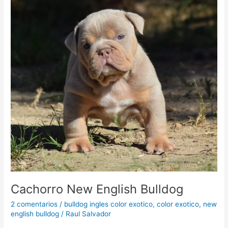
Cachorro New English Bulldog
2 comentarios
/
bulldog ingles color exotico
,
color exotico
,
new
english bulldog
/
Raul Salvador