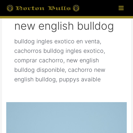
Ir
Paginación
Main
al
de
Men
contenido
entradas
new english bulldog
bulldog ingles exotico en venta,
cachorros bulldog ingles exotico,
comprar cachorro, new english
bulldog disponible, cachorro new
english bulldog, puppys avaible
GALERIA
Y
PRODUCCION