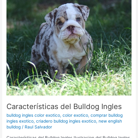
Ingles
Características del Bulldog Ingles
bulldog ingles color exotico
,
color exotico
,
comprar bulldog
ingles exotico
,
criadero bulldog ingles exotico
,
new english
bulldog
/
Raul Salvador
Características del Bulldog Ingles Ilustracion del Bulldog Ingles