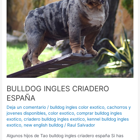
BULLDOG INGLES CRIADERO
ESPAÑA
Deja un comentario
/
bulldog ingles color exotico
,
cachorros y
jovenes disponibles
,
color exotico
,
comprar bulldog ingles
exotico
,
criadero bulldog ingles exotico
,
kennel bulldog ingles
exotico
,
new english bulldog
/
Raul Salvador
Algunos hijos de Tao bulldog ingles criadero españa Si has