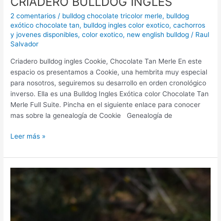
CRIADERO BULLDOG INGLES
2 comentarios
/
bulldog chocolate tricolor merle
,
bulldog
exótico chocolate tan
,
bulldog ingles color exotico
,
cachorros
y jovenes disponibles
,
color exotico
,
new english bulldog
/
Raul
Salvador
Criadero bulldog ingles Cookie, Chocolate Tan Merle En este
espacio os presentamos a Cookie, una hembrita muy especial
para nosotros, seguiremos su desarrollo en orden cronológico
inverso. Ella es una Bulldog Ingles Exótica color Chocolate Tan
Merle Full Suite. Pincha en el siguiente enlace para conocer
mas sobre la genealogía de Cookie Genealogía de
Leer más »
Cachorro
New
English
Bulldog