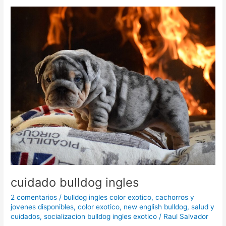
cuidado
bulldog
ingles
cuidado bulldog ingles
2 comentarios
/
bulldog ingles color exotico
,
cachorros y
jovenes disponibles
,
color exotico
,
new english bulldog
,
salud y
cuidados
,
socializacion bulldog ingles exotico
/
Raul Salvador