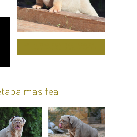
Para ver alguna de nuestras
producciones , PINCHA AQUI!!
etapa mas fea