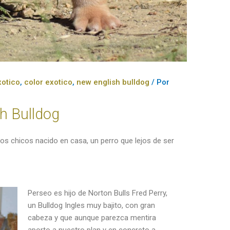
xotico
,
color exotico
,
new english bulldog
/ Por
h Bulldog
s chicos nacido en casa, un perro que lejos de ser
Perseo es hijo de Norton Bulls Fred Perry,
un Bulldog Ingles muy bajito, con gran
cabeza y que aunque parezca mentira
aporto a nuestro plan y en concreto a