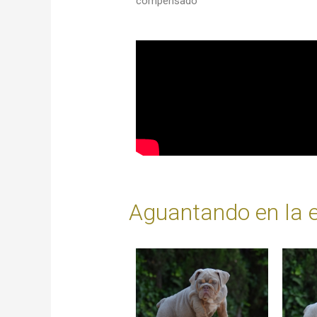
compensado
Aguantando en la 