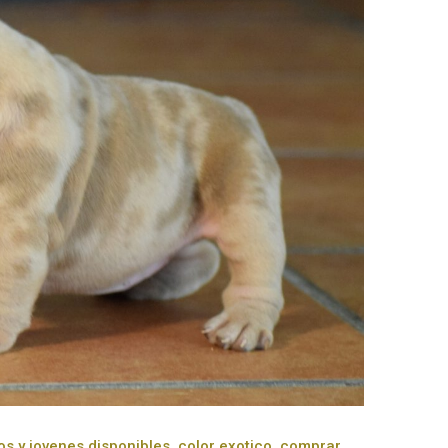
s y jovenes disponibles
,
color exotico
,
comprar