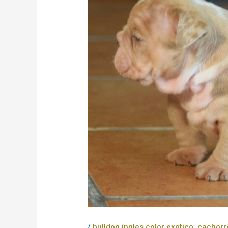
/
bulldog ingles color exotico
,
cachorro