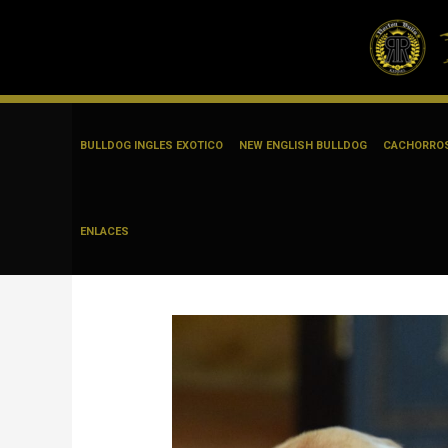
BULLDOG INGLES EXOTICO
NEW ENGLISH BULLDOG
CACHORROS
Ir
Navegación
al
de
contenido
entradas
ENLACES