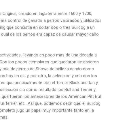
es Original, creado en Inglaterra entre 1600 y 1700,
ara control de ganado a perros valorados y utilizados
ting que consistía en soltar dos o tres Bulldog a un
er cual de los perros era capaz de causar mayor daño
s actividades, llevando en poco mas de una década a
es. Con los pocos ejemplares que quedaron se abrieron
ón y cría de perros de Shows de belleza dando como
 hoy en día y, por otro, la selección y cría con los
cree que principalmente con el Terrier Black and tan y
a selección dio como resultado los Bull and Terrier y
a, que fueron los antecesores de los American Pitt Bull
Bull terrier, etc.. Así que, podemos decir que, el Bulldog
 completo jugo un papel muy importante tanto en la
rnas.