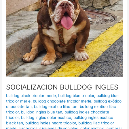
SOCIALIZACION BULLDOG INGLES
bulldog black tricolor merle
,
bulldog blue tricolor
,
bulldog blue
tricolor merle
,
bulldog chocolate tricolor merle
,
bulldog exótico
chocolate tan
,
bulldog exotico lilac tan
,
bulldog exotico lilac
tricolor
,
bulldog ingles blue tan
,
bulldog ingles chocolate
tricolor
,
bulldog ingles color exotico
,
bulldog ingles exotico
black tan
,
bulldog ingles negro tricolor
,
bulldog lilac tricolor
merle
,
cachorros y jovenes disponibles
,
color exotico
,
comprar