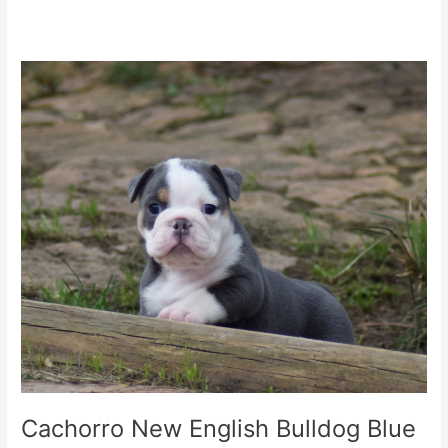
Cachorro
New
English
Bulldog
Blue
Tricolor
Cachorro New English Bulldog Blue