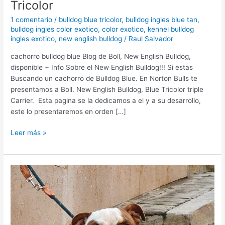
Tricolor
1 comentario
/
bulldog blue tricolor
,
bulldog ingles blue tan
,
bulldog ingles color exotico
,
color exotico
,
kennel bulldog
ingles exotico
,
new english bulldog
/
Raul Salvador
cachorro bulldog blue Blog de Boll, New English Bulldog,
disponible + Info Sobre el New English Bulldog!!! Si estas
Buscando un cachorro de Bulldog Blue. En Norton Bulls te
presentamos a Boll. New English Bulldog, Blue Tricolor triple
Carrier. Esta pagina se la dedicamos a el y a su desarrollo,
este lo presentaremos en orden […]
Leer más »
SOCIALIZACION
BULLDOG
INGLES