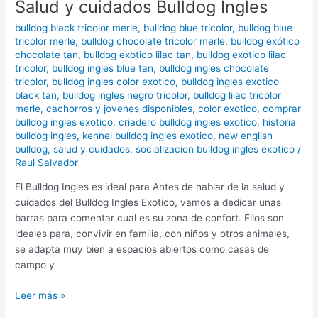
Salud y cuidados Bulldog Ingles
bulldog black tricolor merle
,
bulldog blue tricolor
,
bulldog blue
tricolor merle
,
bulldog chocolate tricolor merle
,
bulldog exótico
chocolate tan
,
bulldog exotico lilac tan
,
bulldog exotico lilac
tricolor
,
bulldog ingles blue tan
,
bulldog ingles chocolate
tricolor
,
bulldog ingles color exotico
,
bulldog ingles exotico
black tan
,
bulldog ingles negro tricolor
,
bulldog lilac tricolor
merle
,
cachorros y jovenes disponibles
,
color exotico
,
comprar
bulldog ingles exotico
,
criadero bulldog ingles exotico
,
historia
bulldog ingles
,
kennel bulldog ingles exotico
,
new english
bulldog
,
salud y cuidados
,
socializacion bulldog ingles exotico
/
Raul Salvador
El Bulldog Ingles es ideal para Antes de hablar de la salud y
cuidados del Bulldog Ingles Exotico, vamos a dedicar unas
barras para comentar cual es su zona de confort. Ellos son
ideales para, convivir en familia, con niños y otros animales,
se adapta muy bien a espacios abiertos como casas de
campo y
Leer más »