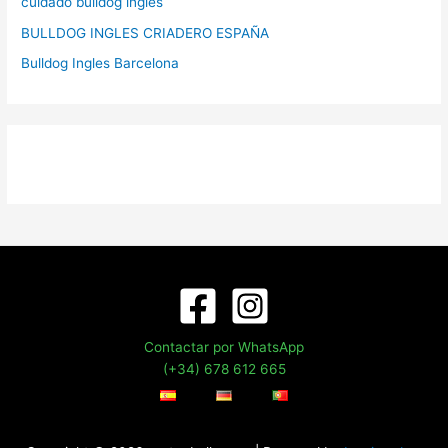
cuidado bulldog ingles
BULLDOG INGLES CRIADERO ESPAÑA
Bulldog Ingles Barcelona
Contactar por WhatsApp
(+34) 678 612 665