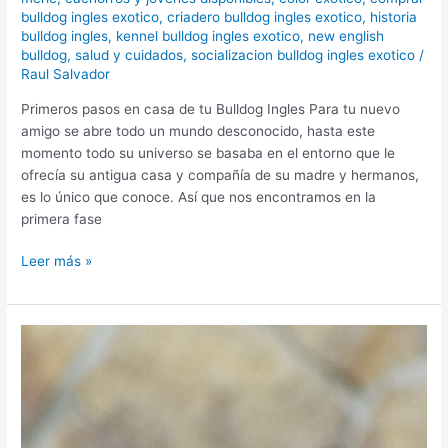
bulldog ingles exotico
,
criadero bulldog ingles exotico
,
historia
bulldog ingles
,
kennel bulldog ingles exotico
,
new english
bulldog
,
salud y cuidados
,
socializacion bulldog ingles exotico
/
Raul Salvador
Primeros pasos en casa de tu Bulldog Ingles Para tu nuevo
amigo se abre todo un mundo desconocido, hasta este
momento todo su universo se basaba en el entorno que le
ofrecía su antigua casa y compañía de su madre y hermanos,
es lo único que conoce. Así que nos encontramos en la
primera fase
Leer más »
Salud
y
cuidados
Bulldog
Ingles