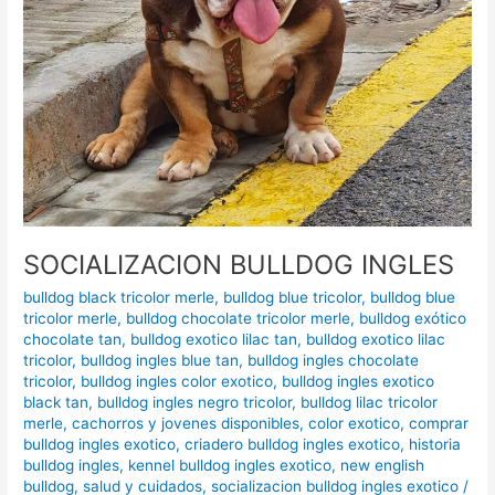
SOCIALIZACION BULLDOG INGLES
bulldog black tricolor merle
,
bulldog blue tricolor
,
bulldog blue
tricolor merle
,
bulldog chocolate tricolor merle
,
bulldog exótico
chocolate tan
,
bulldog exotico lilac tan
,
bulldog exotico lilac
tricolor
,
bulldog ingles blue tan
,
bulldog ingles chocolate
tricolor
,
bulldog ingles color exotico
,
bulldog ingles exotico
black tan
,
bulldog ingles negro tricolor
,
bulldog lilac tricolor
merle
,
cachorros y jovenes disponibles
,
color exotico
,
comprar
bulldog ingles exotico
,
criadero bulldog ingles exotico
,
historia
bulldog ingles
,
kennel bulldog ingles exotico
,
new english
bulldog
,
salud y cuidados
,
socializacion bulldog ingles exotico
/