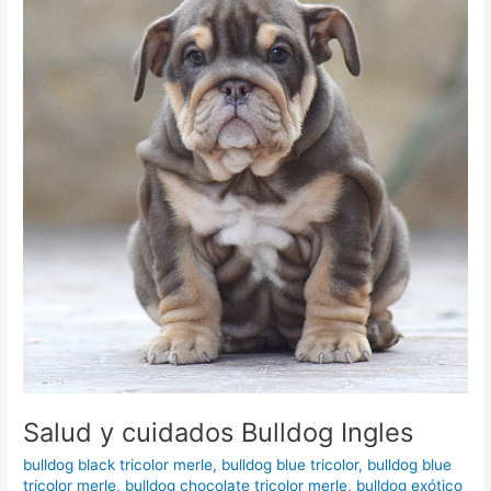
Salud y cuidados Bulldog Ingles
bulldog black tricolor merle
,
bulldog blue tricolor
,
bulldog blue
tricolor merle
,
bulldog chocolate tricolor merle
,
bulldog exótico