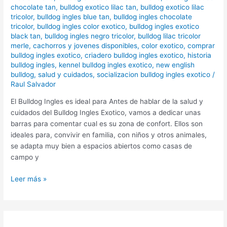
chocolate tan
,
bulldog exotico lilac tan
,
bulldog exotico lilac
tricolor
,
bulldog ingles blue tan
,
bulldog ingles chocolate
tricolor
,
bulldog ingles color exotico
,
bulldog ingles exotico
black tan
,
bulldog ingles negro tricolor
,
bulldog lilac tricolor
merle
,
cachorros y jovenes disponibles
,
color exotico
,
comprar
bulldog ingles exotico
,
criadero bulldog ingles exotico
,
historia
bulldog ingles
,
kennel bulldog ingles exotico
,
new english
bulldog
,
salud y cuidados
,
socializacion bulldog ingles exotico
/
Raul Salvador
El Bulldog Ingles es ideal para Antes de hablar de la salud y
cuidados del Bulldog Ingles Exotico, vamos a dedicar unas
barras para comentar cual es su zona de confort. Ellos son
ideales para, convivir en familia, con niños y otros animales,
se adapta muy bien a espacios abiertos como casas de
campo y
Leer más »