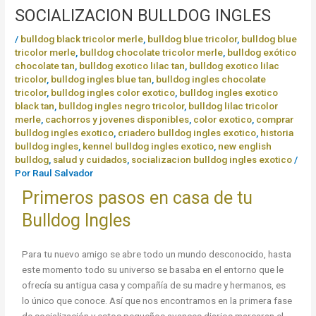
SOCIALIZACION BULLDOG INGLES
/
bulldog black tricolor merle
,
bulldog blue tricolor
,
bulldog blue
tricolor merle
,
bulldog chocolate tricolor merle
,
bulldog exótico
chocolate tan
,
bulldog exotico lilac tan
,
bulldog exotico lilac
tricolor
,
bulldog ingles blue tan
,
bulldog ingles chocolate
tricolor
,
bulldog ingles color exotico
,
bulldog ingles exotico
black tan
,
bulldog ingles negro tricolor
,
bulldog lilac tricolor
merle
,
cachorros y jovenes disponibles
,
color exotico
,
comprar
bulldog ingles exotico
,
criadero bulldog ingles exotico
,
historia
bulldog ingles
,
kennel bulldog ingles exotico
,
new english
bulldog
,
salud y cuidados
,
socializacion bulldog ingles exotico
/
Por
Raul Salvador
Primeros pasos en casa de tu
Bulldog Ingles
Para tu nuevo amigo se abre todo un mundo desconocido, hasta
este momento todo su universo se basaba en el entorno que le
ofrecía su antigua casa y compañía de su madre y hermanos, es
lo único que conoce. Así que nos encontramos en la primera fase
de socialización y estos pequeños avances diarios marcaran el