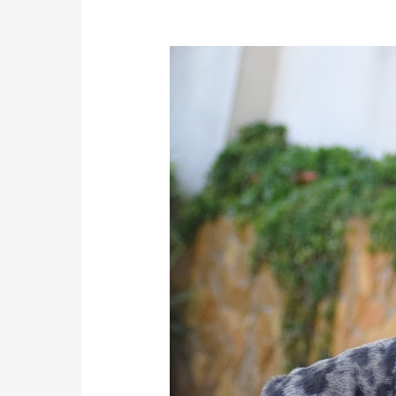
BULLDOG
INGLES
CRIADERO
ESPAÑA