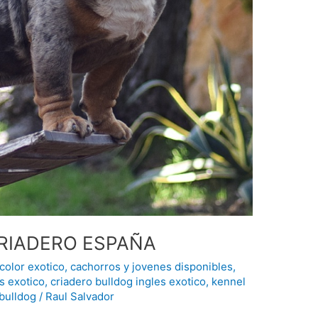
RIADERO ESPAÑA
 color exotico
,
cachorros y jovenes disponibles
,
s exotico
,
criadero bulldog ingles exotico
,
kennel
bulldog
/
Raul Salvador