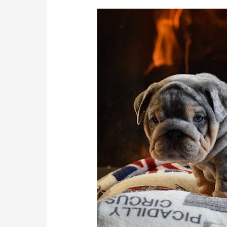
cuidado
bulldog
ingles