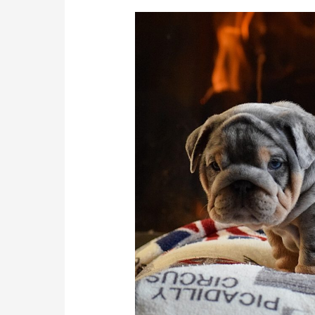
cuidado
bulldog
ingles