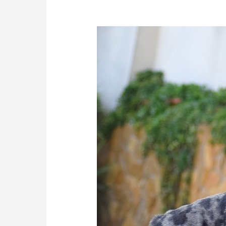
BULLDOG
INGLES
CRIADERO
ESPAÑA