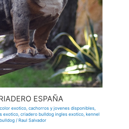
RIADERO ESPAÑA
 color exotico
,
cachorros y jovenes disponibles
,
s exotico
,
criadero bulldog ingles exotico
,
kennel
bulldog
/
Raul Salvador